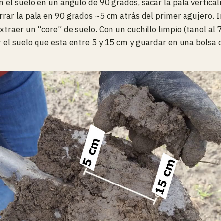
n el suelo en un ángulo de 90 grados, sacar la pala vertica
ar la pala en 90 grados ~5 cm atrás del primer agujero. In
xtraer un “core” de suelo. Con un cuchillo limpio (tanol al 
r el suelo que esta entre 5 y 15 cm y guardar en una bolsa