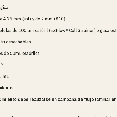
rgica
de 4.75 mm (#4) y de 2 mm (#10).
élulas de 100 μm estéril (EZFlow® Cell Strainer) o gasa esté
tri desechables
s de 50mL estériles
1X
.5 mL
miento.
imiento debe realizarse en campana de flujo laminar en