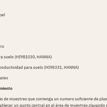
pel
ero
a suelo (HI981030, HANNA)
onductividad para suelo (HI98331, HANNA)
latex
imiento
io de muestreo que contenga un numero suficiente de plan
tablecer un punto central en el área de muestreo clavando