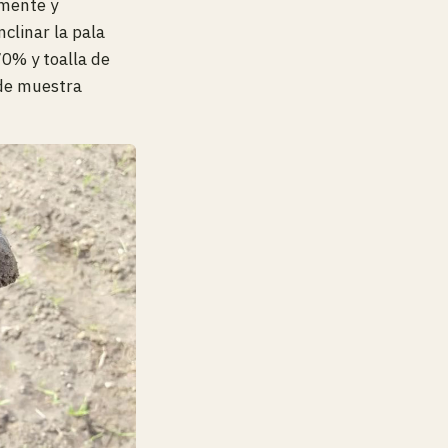
lmente y
clinar la pala
70% y toalla de
 de muestra