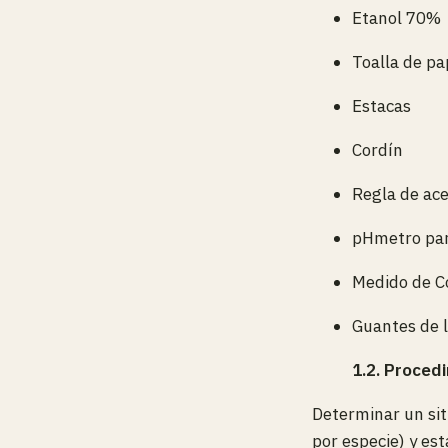
Etanol 70%
Toalla de pa
Estacas
Cordín
Regla de ac
pHmetro par
Medido de C
Guantes de 
1.2. Proced
Determinar un sit
por especie) y es