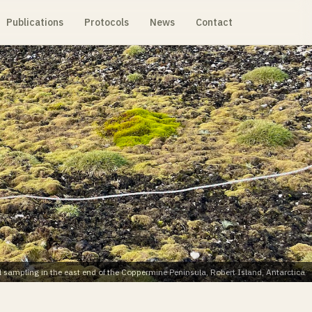
Publications
Protocols
News
Contact
l sampling in the east end of the Coppermine Peninsula, Robert Island, Antarctica