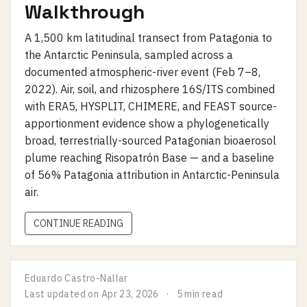
Walkthrough
A 1,500 km latitudinal transect from Patagonia to
the Antarctic Peninsula, sampled across a
documented atmospheric-river event (Feb 7–8,
2022). Air, soil, and rhizosphere 16S/ITS combined
with ERA5, HYSPLIT, CHIMERE, and FEAST source-
apportionment evidence show a phylogenetically
broad, terrestrially-sourced Patagonian bioaerosol
plume reaching Risopatrón Base — and a baseline
of 56% Patagonia attribution in Antarctic-Peninsula
air.
CONTINUE READING
Eduardo Castro-Nallar
Last updated on
Apr 23, 2026
5 min read