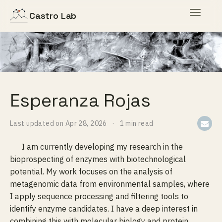
Toggle
Castro Lab
navigat
Esperanza Rojas
Last updated on
Apr 28, 2026
1 min read
I am currently developing my research in the
bioprospecting of enzymes with biotechnological
potential. My work focuses on the analysis of
metagenomic data from environmental samples, where
I apply sequence processing and filtering tools to
identify enzyme candidates. I have a deep interest in
combining this with molecular biology and protein